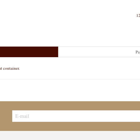
12
Pa
ht container.