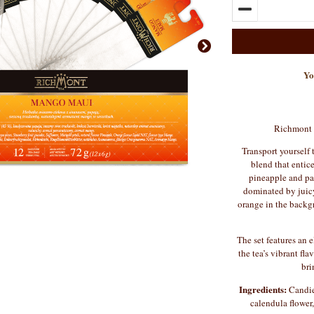
Yo
Richmont 
Transport yourself
blend that entic
pineapple and pap
dominated by juic
orange in the backg
The set features an 
the tea’s vibrant fl
bri
Ingredients:
Candied
calendula flower,