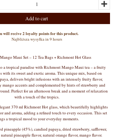
Add to cart
u will recive 2 loyalty points for this product.
Najbliższa wysyłka in 9 hours
Mango Maui Set – 12 Tea Bags + Richmont Hot Glass
 to a tropical paradise with Richmont Mango Maui tea – a fruity
es with its sweet and exotic aroma. This unique mix, based on
aya, delivers bright infusions with an intensely fruity flavor,
y mango accents and complemented by hints of strawberry and
round. Perfect for an afternoon break and a moment of relaxation
with a touch of the tropics.
elegant 370 ml Richmont Hot glass, which beautifully highlights
avor and aroma, adding a refined touch to every occasion. This set
ngs a tropical mood to your everyday moments.
 pineapple (45%), candied papaya, dried strawberry, safflower,
 natural pineapple flavor, natural orange flavor, mango flavor.