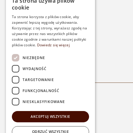
Ta strona używa plików
CUSTOM SERVICE
cookie
Ta strona korzysta z plików cookie, aby
Contact
zapewnić lepszą wygodę użytkowania.
Payments
Korzystając z tej strony, wyrażasz zgodę na
używanie przez nas wszystkich plików
Delivery
cookie zgodnie z warunkami naszej polityki
Returns
plików cookie.
Dowiedz się więcej
NIEZBĘDNE
WYDAJNOŚĆ
TARGETOWANIE
FUNKCJONALNOŚĆ
NIESKLASYFIKOWANE
AKCEPTUJ WSZYSTKIE
ODRZUĆ WSZYSTKIE