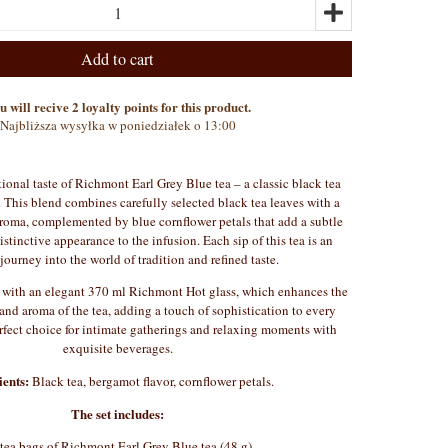
Add to cart
u will recive 2 loyalty points for this product.
Najbliższa wysyłka w poniedziałek o 13:00
ional taste of Richmont Earl Grey Blue tea – a classic black tea
. This blend combines carefully selected black tea leaves with a
roma, complemented by blue cornflower petals that add a subtle
istinctive appearance to the infusion. Each sip of this tea is an
journey into the world of tradition and refined taste.
 with an elegant 370 ml Richmont Hot glass, which enhances the
 and aroma of the tea, adding a touch of sophistication to every
erfect choice for intimate gatherings and relaxing moments with
exquisite beverages.
ients:
Black tea, bergamot flavor, cornflower petals.
The set includes:
tea bags of Richmont Earl Grey Blue tea (48 g)