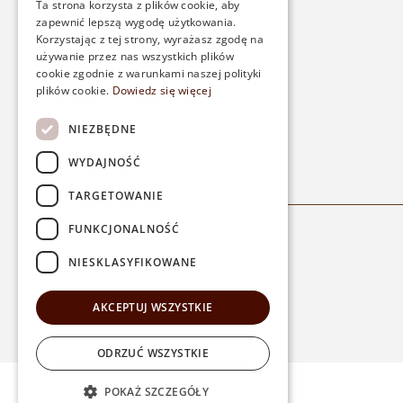
Ta strona korzysta z plików cookie, aby
Contact
zapewnić lepszą wygodę użytkowania.
Payments
Korzystając z tej strony, wyrażasz zgodę na
używanie przez nas wszystkich plików
Delivery
cookie zgodnie z warunkami naszej polityki
Returns
plików cookie.
Dowiedz się więcej
NIEZBĘDNE
WYDAJNOŚĆ
TARGETOWANIE
FUNKCJONALNOŚĆ
NIESKLASYFIKOWANE
AKCEPTUJ WSZYSTKIE
ODRZUĆ WSZYSTKIE
POKAŻ SZCZEGÓŁY
©
2026
W Natural. All Rights Reserved.