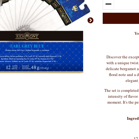
Yo
Discover the except
with a unique twist
delicate bergamot a
floral note and a d
elegant 
The set is completed
intensity of flavor
moment. It's the p
Ingred
12 