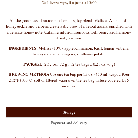
Najbliższa wysyłka jutro o 13:00
All the goodness of nature in a herbal-spicy blend. Melissa, Asian basil,
honeysuckle and verbena create a dry brew of a herbal aroma, enriched with
a delicate honey note. Calming infusion, supports well-being and harmony
of body and soul.
INGREDIENTS:
Melissa (10%), apple, cinnamon, basil, lemon verbena,
honeysuckle, lemongrass, sunflower petals.
PACKAGE:
2.52 oz. (72 g), 12 tea bags x 0.21 oz. (6 g)
BREWING METHOD:
Use one tea bag per 15 oz. (450 ml) teapot. Pour
212°F (100°C) soft or filtered water over the tea bag. Infuse covered for 5
minutes.
Storage
Payment and delivery