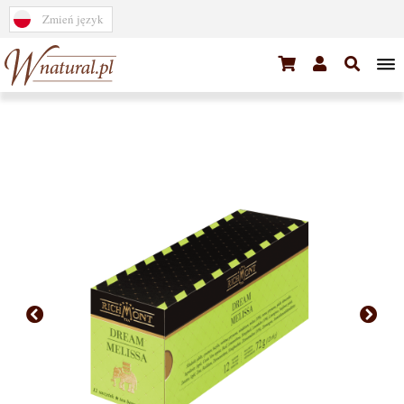
Zmień język
Tea
Coffee
Bestsellers
Bargain
Horeca/Office
Porcelain
Gifts