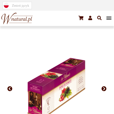
Zmień język
Tea
Coffee
Bestsellers
Bargain
Horeca/Office
Porcelain
Gifts