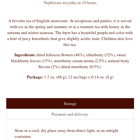
Najbliższa wysyłka in 10 hours
A favorite tea of English aristocrats. At receptions and parties, it is served
with ice in the spring and summer, or as a warmint tea with honey in the
autumn and winter seanson. The brew has a beautiful purple-red color with
a hint of juicy forestfruits that give slightly acidic taste. Children also love
this tea.
Ingredients:
dried hibiscus flowers (48%), elderberry (32%), sweet
blackberry leaves (15%), strawberry-cream aroma (2,5%), natural berry
flavour (2%), dried strawberry (0,5%).
Package:
1.7 oz. (48 g), 12 tea bags x 0.14 oz. (4 g)
Storage
Payment and delivery
Store in a cool, dry place away from direct light, in an airtight
container.