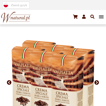
Zmień język
Tea
Coffee
Bestsellers
Bargain
Horeca/Office
Porcelain
Gifts